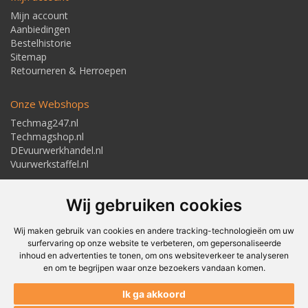
Mijn account
Aanbiedingen
Bestelhistorie
Sitemap
Retourneren & Herroepen
Onze Webshops
Techmag247.nl
Techmagshop.nl
DEvuurwerkhandel.nl
Vuurwerkstaffel.nl
Adresgegevens
Wij gebruiken cookies
Textielstraat 4, 7483 PB Haaksbergen
Telefoon: 053-5723224
info@techmaghaaksbergen.nl
Wij maken gebruik van cookies en andere tracking-technologieën om uw
surfervaring op onze website te verbeteren, om gepersonaliseerde
inhoud en advertenties te tonen, om ons websiteverkeer te analyseren
en om te begrijpen waar onze bezoekers vandaan komen.
Akkoord om gemaild te worden*
Ik ga akkoord
Akkoord met ons
Privacybeleid*