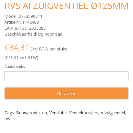
RVS AFZUIGVENTIEL Ø125MM
Model: 2753590611
Artikelnr: 1142488
EAN: 8713512033283
Beschikbaarheid: Op voorraad
€34,31
Excl BTW per stuks
(€41,51 incl BTW)
Aantal stuks
Bestellen
Tags:
Bouwproducten
,
Ventilatie
,
Ventielroosters
,
Afzuigventiel
,
rvs