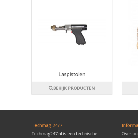
Laspistolen
BEKIJK PRODUCTEN
Techmag 24/7
Informa
Techmag247.nl is een technische
Over on