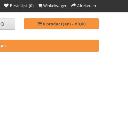
Bestellijst (0)
Winkelwagen
Afrekenen
0 product(en) - €0,00
act