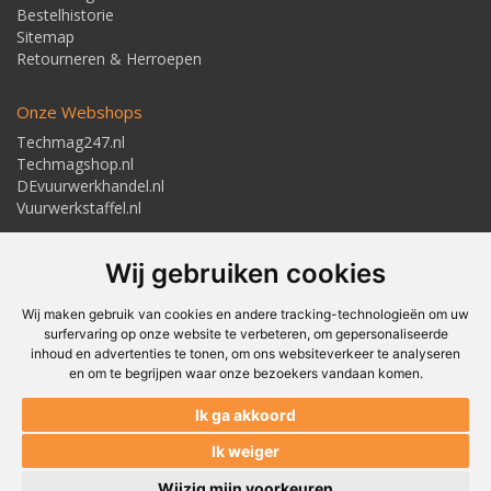
Bestelhistorie
Sitemap
Retourneren & Herroepen
Onze Webshops
Techmag247.nl
Techmagshop.nl
DEvuurwerkhandel.nl
Vuurwerkstaffel.nl
Adresgegevens
Wij gebruiken cookies
Textielstraat 4, 7483 PB Haaksbergen
Telefoon: 053-5723224
info@techmaghaaksbergen.nl
Wij maken gebruik van cookies en andere tracking-technologieën om uw
surfervaring op onze website te verbeteren, om gepersonaliseerde
inhoud en advertenties te tonen, om ons websiteverkeer te analyseren
en om te begrijpen waar onze bezoekers vandaan komen.
Akkoord om gemaild te worden*
Ik ga akkoord
Akkoord met ons
Privacybeleid*
Ik weiger
Wijzig mijn voorkeuren