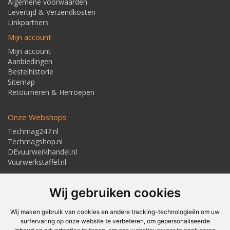
Algemene voorwaarden
Levertijd & Verzendkosten
Linkpartners
Mijn account
Mijn account
Aanbiedingen
Bestelhistorie
Sitemap
Retourneren & Herroepen
Onze Webshops
Techmag247.nl
Techmagshop.nl
DEvuurwerkhandel.nl
Vuurwerkstaffel.nl
Adresgegevens
Wij gebruiken cookies
Textielstraat 4, 7483 PB Haaksbergen
Telefoon: 053-5723224
info@techmaghaaksbergen.nl
Wij maken gebruik van cookies en andere tracking-technologieën om uw
surfervaring op onze website te verbeteren, om gepersonaliseerde