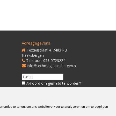
Adresgegevens
Textielstraat 4, 7483 PB
Haaksbergen
Telefoon: 053-5723224
info@techmaghaaksbergen.nl
Akkoord om gemaild te worden*
Akkoord met ons
Privacybeleid*
tenties te tonen, om ons websiteverkeer te analyseren en om te begrijpen