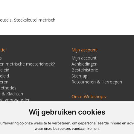
eutels
,
Steeksleutel metrisch
tie
Mijn account
s
Mijn account
een metrische meetdriehoek?
Aanbiedingen
eleid
Bestelhistorie
eleid
Sitemap
eren
Retourneren & Herroepen
methodes
e & Klachten
Onze Webshops
ne voorwaarden
Techmag247.nl
jd & Verzendkosten
Wij gebruiken cookies
Techmagshop.nl
ners
DEvuurwerkhandel.nl
Vuurwerkstaffel.nl
rfervaring op onze website te verbeteren, om gepersonaliseerde inhoud en adver
waar onze bezoekers vandaan komen.