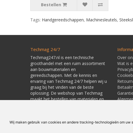
Bestellen
Tags:
Handgereedschappen
,
Machinesleutels
,
Steeksl
Techmag 24/7
Informa
Techmag247.nl is een technische
Over on
groothandel met een ruim assortiment
Wat is 
aan bouwmaterialen en
Privacyb
gereedschappen. Met de kennis en
Cookieb
ervaring van Techmag 24/7 helpen wij u
Retourn
graag bij het vinden van de beste
Betaal
oplossing. De webshop van Techmag
Garanti
maakt het bestellen van materialen en
Algeme
gereedschappen snel en eenvoudig.
Leverti
Linkpart
Wij maken gebruik van cookies en andere tracking-technologieën om uw su