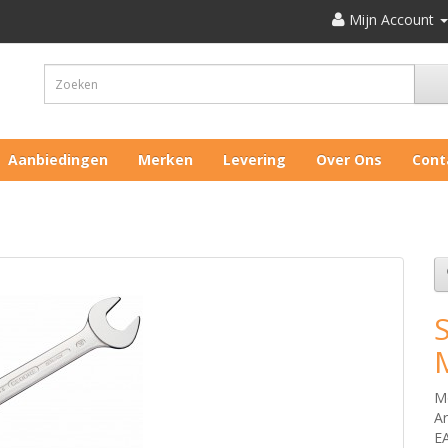
Mijn Account
Aanbiedingen
Merken
Levering
Over Ons
Cont
M
Ar
E