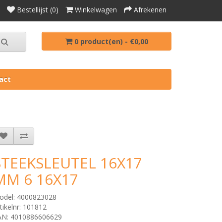
Bestellijst (0)
Winkelwagen
Afrekenen
0 product(en) - €0,00
act
STEEKSLEUTEL 16X17
MM 6 16X17
odel: 4000823028
tikelnr: 101812
AN: 4010886606629