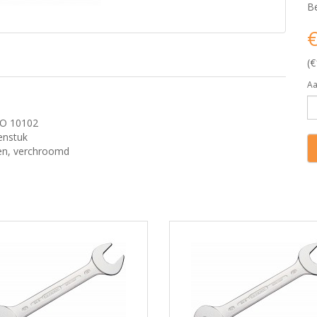
Be
€
(€
Aa
ISO 10102
enstuk
pen, verchroomd