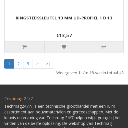
RINGSTEEKSLEUTEL 13 MM UD-PROFIEL 1 B 13
€13,57
1
2
3
>
>|
Weergeven 1 t/m 18 van in totaal 48
Techmag 24/7
Techmag247.nl is een technische groothandel met een ruim
assortiment aan bouwmaterialen en gereedschappen. Met de
kennis en ervaring van Techmag 24/7 helpen wij u graag bij het
vinden van de beste oplossing. De webshop van Techmag