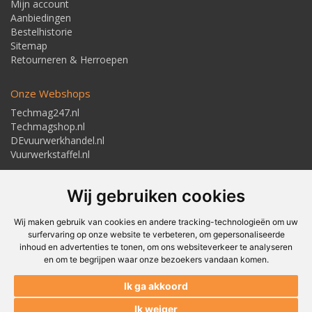
Mijn account
Aanbiedingen
Bestelhistorie
Sitemap
Retourneren & Herroepen
Onze Webshops
Techmag247.nl
Techmagshop.nl
DEvuurwerkhandel.nl
Vuurwerkstaffel.nl
Adresgegevens
Wij gebruiken cookies
Textielstraat 4, 7483 PB Haaksbergen
Telefoon: 053-5723224
info@techmaghaaksbergen.nl
Wij maken gebruik van cookies en andere tracking-technologieën om uw
surfervaring op onze website te verbeteren, om gepersonaliseerde
inhoud en advertenties te tonen, om ons websiteverkeer te analyseren
en om te begrijpen waar onze bezoekers vandaan komen.
Akkoord om gemaild te worden*
Ik ga akkoord
Akkoord met ons
Privacybeleid*
Ik weiger