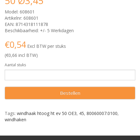
50 Ø3,45
Model: 608601
Artikelnr: 608601
EAN: 8714318111878
Beschikbaarheid: +/- 5 Werkdagen
€0,54
Excl BTW per stuks
(€0,66 incl BTW)
Aantal stuks
Bestellen
Tags:
windhaak htoog ht ev 50 OE3
,
45
,
80060007.0100
,
windhaken