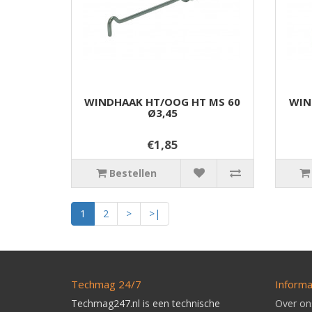
WINDHAAK HT/OOG HT MS 60
WIN
Ø3,45
€1,85
Bestellen
1
2
>
>|
Techmag 24/7
Informa
Techmag247.nl is een technische
Over on