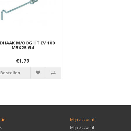
DHAAK M/OOG HT EV 100
M5X25 Ø4
€1,79
Bestellen
tie
Mijn account
s
Mijn account