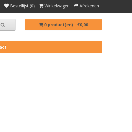
Bestellijst (0)
Winkelwagen
Afrekenen
0 product(en) - €0,00
act