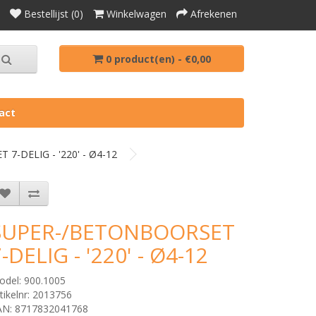
Bestellijst (0)
Winkelwagen
Afrekenen
0 product(en) - €0,00
act
7-DELIG - '220' - Ø4-12
SUPER-/BETONBOORSET
-DELIG - '220' - Ø4-12
odel: 900.1005
tikelnr: 2013756
AN: 8717832041768