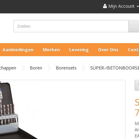
Mijn Account
Aanbiedingen
Merken
Levering
Over Ons
Cont
chappen
Boren
Borensets
SUPER-/BETONBOORSET 
7
M
Ar
E