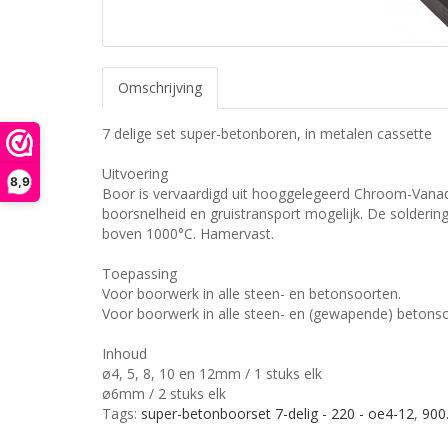
Omschrijving
7 delige set super-betonboren, in metalen cassette
Uitvoering
8,9
Boor is vervaardigd uit hooggelegeerd Chroom-Vanadi
boorsnelheid en gruistransport mogelijk. De solderin
boven 1000°C. Hamervast.
Toepassing
Voor boorwerk in alle steen- en betonsoorten.
Voor boorwerk in alle steen- en (gewapende) betons
Inhoud
ø4, 5, 8, 10 en 12mm / 1 stuks elk
ø6mm / 2 stuks elk
Tags:
super-betonboorset 7-delig - 220 - oe4-12
,
900