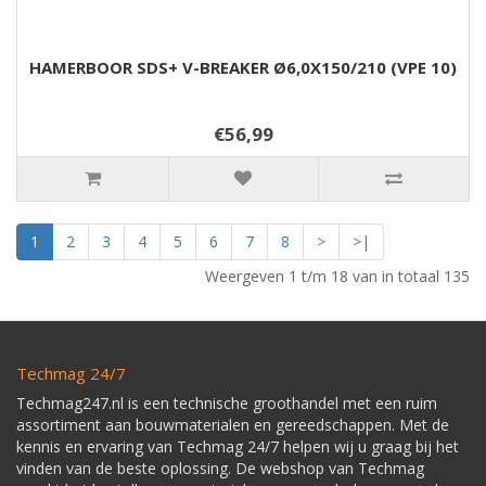
HAMERBOOR SDS+ V-BREAKER Ø6,0X150/210 (VPE 10)
€56,99
1
2
3
4
5
6
7
8
>
>|
Weergeven 1 t/m 18 van in totaal 135
Techmag 24/7
Techmag247.nl is een technische groothandel met een ruim
assortiment aan bouwmaterialen en gereedschappen. Met de
kennis en ervaring van Techmag 24/7 helpen wij u graag bij het
vinden van de beste oplossing. De webshop van Techmag