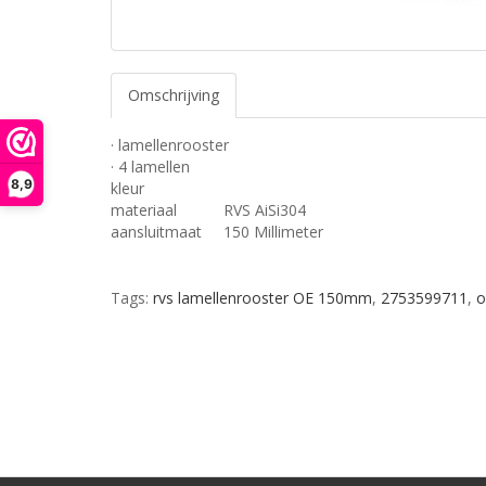
Omschrijving
· lamellenrooster
· 4 lamellen
8,9
kleur
materiaal
RVS AiSi304
aansluitmaat
150 Millimeter
Tags:
rvs lamellenrooster OE 150mm
,
2753599711
,
o