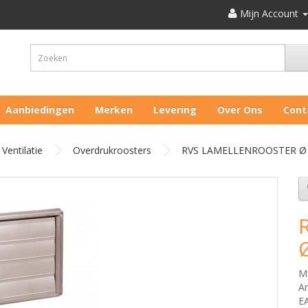
Mijn Account
Aanbiedingen
Merken
Levering
Over Ons
Cont
Ventilatie
Overdrukroosters
RVS LAMELLENROOSTER Ø
M
Ar
E