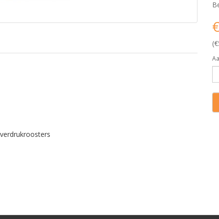
Be
€
(€
Aa
verdrukroosters