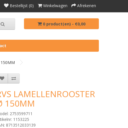
Bestellijst (0)
Winkelwagen
Afrekenen
0 product(en) - €0,00
act
 150MM
RVS LAMELLENROOSTER
Ø 150MM
odel: 2753599711
tikelnr: 1153225
AN: 8713512033139