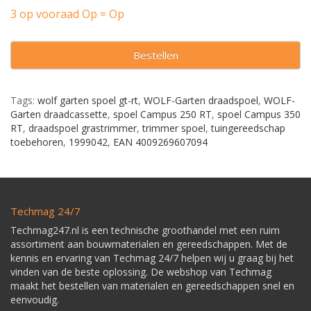
3 op vooraad Op = Op
Bestellen
Tags:
wolf garten spoel gt-rt
,
WOLF-Garten draadspoel
,
WOLF-
Garten draadcassette
,
spoel Campus 250 RT
,
spoel Campus 350
RT
,
draadspoel grastrimmer
,
trimmer spoel
,
tuingereedschap
toebehoren
,
1999042
,
EAN 4009269607094
Techmag 24/7
Techmag247.nl is een technische groothandel met een ruim
assortiment aan bouwmaterialen en gereedschappen. Met de
kennis en ervaring van Techmag 24/7 helpen wij u graag bij het
vinden van de beste oplossing. De webshop van Techmag
maakt het bestellen van materialen en gereedschappen snel en
eenvoudig.