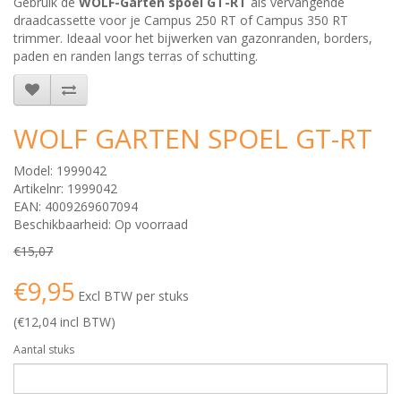
Gebruik de
WOLF-Garten spoel GT-RT
als vervangende
draadcassette voor je Campus 250 RT of Campus 350 RT
trimmer. Ideaal voor het bijwerken van gazonranden, borders,
paden en randen langs terras of schutting.
WOLF GARTEN SPOEL GT-RT
Model: 1999042
Artikelnr: 1999042
EAN: 4009269607094
Beschikbaarheid: Op voorraad
€15,07
€9,95
Excl BTW per stuks
(€12,04 incl BTW)
Aantal stuks