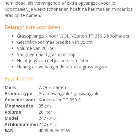
hem ideaal als vervangende of extra opvangzak voor je
kooimaaier. Je werkt schoner en hoeft na het maaien minder los
gras op te ruimen.
Belangrijkste voordelen
Grasopvangzak voor WOLF-Garten TT 350 S kooimaaier
Geschikt voor maaibreedte van 35 cm
Volume van 20 liter
Vangt gemaaid gras direct op
Helpt je gazon netjes achter te laten
Handig als vervangende of extra grasvangzak
Specificaties
Merk
WOLF-Garten
Producttype
Grasopvangzak / grasvangzak
Geschikt voor
Kooimaaier TT 350 S
Maaibreedte
35 cm
Volume
20 liter
Model
2477015
Artikelnummer
2477015
EAN
4009269362269