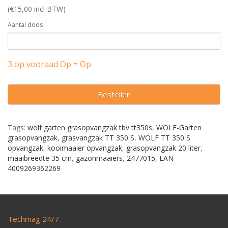
(€15,00 incl BTW)
Aantal doos
3 op vooraad Op = Op
Bestellen
Tags:
wolf garten grasopvangzak tbv tt350s
,
WOLF-Garten
grasopvangzak
,
grasvangzak TT 350 S
,
WOLF TT 350 S
opvangzak
,
kooimaaier opvangzak
,
grasopvangzak 20 liter
,
maaibreedte 35 cm
,
gazonmaaiers
,
2477015
,
EAN
4009269362269
Techmag 24/7