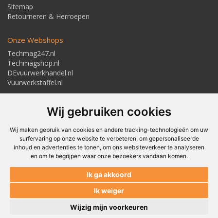
Sitemap
Retourneren & Herroepen
Onze Webshops
Techmag247.nl
Techmagshop.nl
DEvuurwerkhandel.nl
Vuurwerkstaffel.nl
Adresgegevens
Wij gebruiken cookies
Textielstraat 4, 7483 PB Haaksbergen
Telefoon: 053-5723224
info@techmaghaaksbergen.nl
Wij maken gebruik van cookies en andere tracking-technologieën om uw
surfervaring op onze website te verbeteren, om gepersonaliseerde
inhoud en advertenties te tonen, om ons websiteverkeer te analyseren
en om te begrijpen waar onze bezoekers vandaan komen.
Akkoord om gemaild te worden*
Ik ga akkoord
Akkoord met ons
Privacybeleid*
Ik weiger
Wijzig mijn voorkeuren
© Techmag - Textielstraat 4, 7483 PB Haaksbergen, Nederland