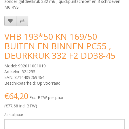
zonder gatdeelkruk 332 m6 , quickpuntschroef en 3 schroeven
M6 RVS
VHB 193*50 KN 169/50
BUITEN EN BINNEN PC55 ,
DEURKRUK 332 F2 DD38-45
Model: 992011001019
Artikelnr: 524255
EAN: 8714409269464
Beschikbaarheid: Op voorraad
€64,20
Excl BTW per paar
(€77,68 incl BTW)
Aantal paar