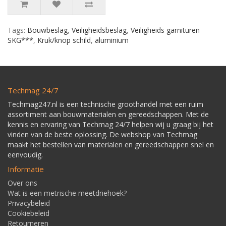
Tags:
Bouwbeslag
,
Veiligheidsbeslag
,
Veiligheids garnituren
SKG***
,
Kruk/knop schild
,
aluminium
Techmag 24/7
Techmag247.nl is een technische groothandel met een ruim
assortiment aan bouwmaterialen en gereedschappen. Met de
kennis en ervaring van Techmag 24/7 helpen wij u graag bij het
vinden van de beste oplossing. De webshop van Techmag
maakt het bestellen van materialen en gereedschappen snel en
eenvoudig.
Informatie
Over ons
Wat is een metrische meetdriehoek?
Privacybeleid
Cookiebeleid
Retourneren