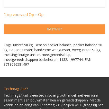
1 op vooraad Op = Op
Bestellen
Tags:
unster 50 kg
,
Benson pocket balance
,
pocket balance 50
kg
,
Benson unster
,
handzame weegunster
,
weegunster 50 kg
,
messingkleurige unster
,
meetgereedschap
,
meetgereedschappen toebehoren
,
1182
,
1997744
,
EAN
8718026581497
Techmag 24/7
Techmag247.nl is een technische groothandel met een ruim
assortiment aan bouwmaterialen en gereedschappen. Met de
kennis en ervaring van Techmag 24/7 helpen wij u graag bij het