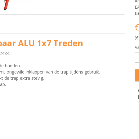
Ar
E
Be
€
(€
baar ALU 1x7 Treden
Aa
2484.
 de handen.
mt ongewild inklappen van de trap tijdens gebruik.
t de trap extra stevig.
rap.