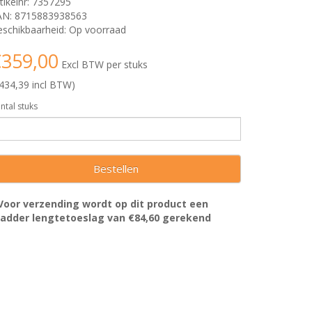
tikelnr: 7357295
AN: 8715883938563
schikbaarheid: Op voorraad
359,00
Excl BTW per stuks
434,39 incl BTW)
ntal stuks
Bestellen
Voor verzending wordt op dit product een
ladder lengtetoeslag van €84,60 gerekend