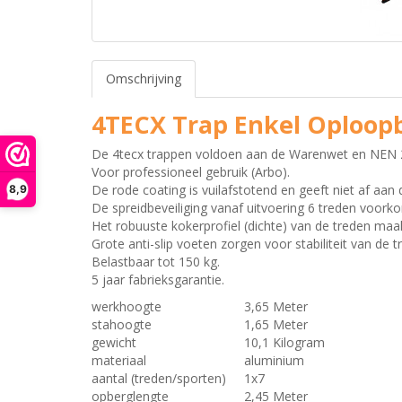
Omschrijving
4TECX Trap Enkel Oploop
De 4tecx trappen voldoen aan de Warenwet en NEN 
Voor professioneel gebruik (Arbo).
De rode coating is vuilafstotend en geeft niet af aan
8,9
De spreidbeveiliging vanaf uitvoering 6 treden voorko
Het robuuste kokerprofiel (dichte) van de treden maak
Grote anti-slip voeten zorgen voor stabiliteit van de t
Belastbaar tot 150 kg.
5 jaar fabrieksgarantie.
werkhoogte
3,65 Meter
stahoogte
1,65 Meter
gewicht
10,1 Kilogram
materiaal
aluminium
aantal (treden/sporten)
1x7
opberglengte
2,45 Meter