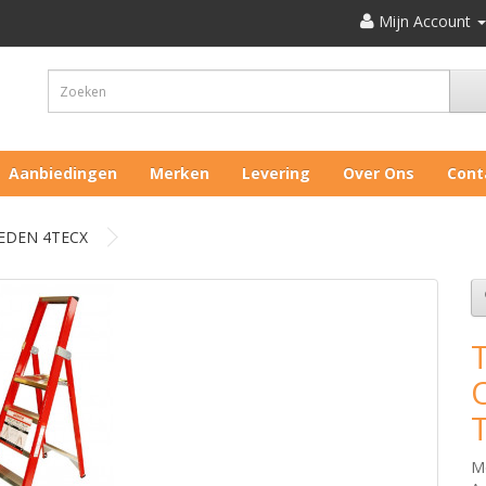
Mijn Account
Aanbiedingen
Merken
Levering
Over Ons
Cont
EDEN 4TECX
M