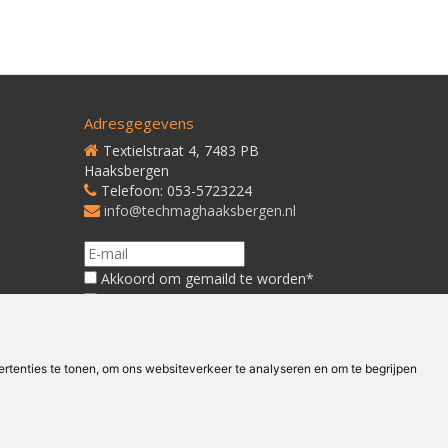
Adresgegevens
Textielstraat 4, 7483 PB
Haaksbergen
Telefoon: 053-5723224
info@techmaghaaksbergen.nl
Akkoord om gemaild te worden*
Akkoord met ons
Privacybeleid*
tenties te tonen, om ons websiteverkeer te analyseren en om te begrijpen