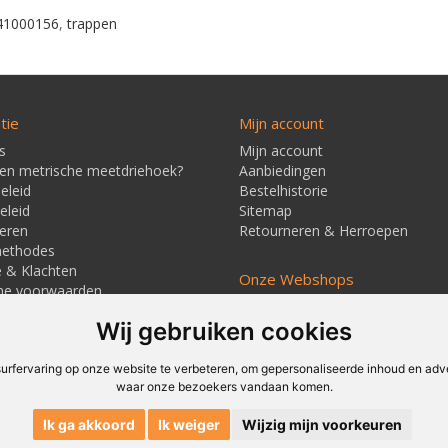
41000156
,
trappen
tie
Mijn account
s
Mijn account
een metrische meetdriehoek?
Aanbiedingen
eleid
Bestelhistorie
eleid
Sitemap
eren
Retourneren & Herroepen
methodes
e & Klachten
Onze Webshops
ne voorwaarden
Techmag247.nl
jd & Verzendkosten
Techmagshop.nl
Wij gebruiken cookies
ners
DEvuurwerkhandel.nl
Vuurwerkstaffel.nl
rfervaring op onze website te verbeteren, om gepersonaliseerde inhoud en adver
waar onze bezoekers vandaan komen.
Ik ga akkoord
Ik weiger
Wijzig mijn voorkeuren
© Techmag - Textielstraat 4, 7483 PB Haaksbergen, Nederland