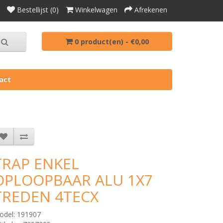
Bestellijst (0)
Winkelwagen
Afrekenen
0 product(en) - €0,00
act
TRAP ENKEL
OPLOOPBAAR ALU 1X7
TREDEN 4TECX
odel: 191907