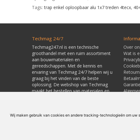
Tags:
trap enkel oploopbaar alu 1x7 treden 4tecx
,
40
Techmag 24/7
Informa
Techmag247.nl is een technische
Over on
groothandel met een ruim assortiment
Wat is 
aan bouwmaterialen en
Privacyb
gereedschappen. Met de kennis en
Cookieb
ervaring van Techmag 24/7 helpen wij u
Retourn
graag bij het vinden van de beste
Betaal
oplossing. De webshop van Techmag
Garanti
maakt het bestellen van materialen en
Algeme
gereedschappen snel en eenvoudig.
Leverti
Linkpart
Wij maken gebruik van cookies en andere tracking-technologieën om uw su