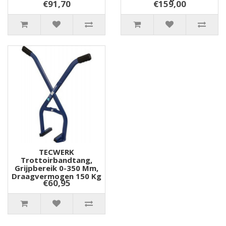
€91,70
€159,00
TECWERK
Trottoirbandtang,
Grijpbereik 0-350 Mm,
Draagvermogen 150 Kg
€60,95