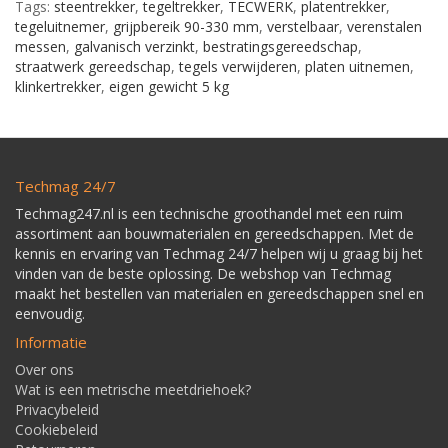
Tags:
steentrekker
,
tegeltrekker
,
TECWERK
,
platentrekker
,
tegeluitnemer
,
grijpbereik 90-330 mm
,
verstelbaar
,
verenstalen
messen
,
galvanisch verzinkt
,
bestratingsgereedschap
,
straatwerk gereedschap
,
tegels verwijderen
,
platen uitnemen
,
klinkertrekker
,
eigen gewicht 5 kg
Techmag 24/7
Techmag247.nl is een technische groothandel met een ruim
assortiment aan bouwmaterialen en gereedschappen. Met de
kennis en ervaring van Techmag 24/7 helpen wij u graag bij het
vinden van de beste oplossing. De webshop van Techmag
maakt het bestellen van materialen en gereedschappen snel en
eenvoudig.
Informatie
Over ons
Wat is een metrische meetdriehoek?
Privacybeleid
Cookiebeleid