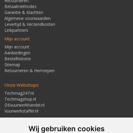
Retourneren
Betaalmethodes
Garantie & Klachten
Algemene voorwaarden
Levertijd & Verzendkosten
Linkpartners
Mijn account
Mijn account
Aanbiedingen
Bestelhistorie
Sitemap
Retourneren & Herroepen
Onze Webshops
Techmag247.nl
Techmagshop.nl
DEvuurwerkhandel.nl
Vuurwerkstaffel.nl
Adresgegevens
Wij gebruiken cookies
Textielstraat 4, 7483 PB Haaksbergen