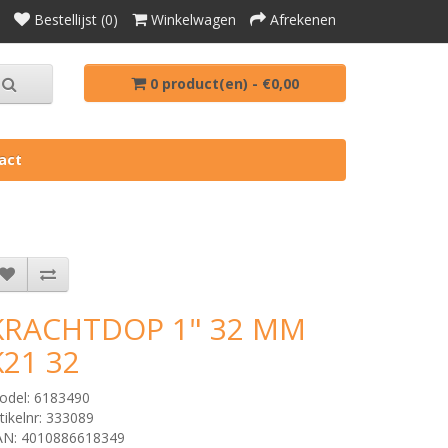
Bestellijst (0)
Winkelwagen
Afrekenen
0 product(en) - €0,00
act
KRACHTDOP 1" 32 MM
K21 32
odel: 6183490
tikelnr: 333089
AN: 4010886618349