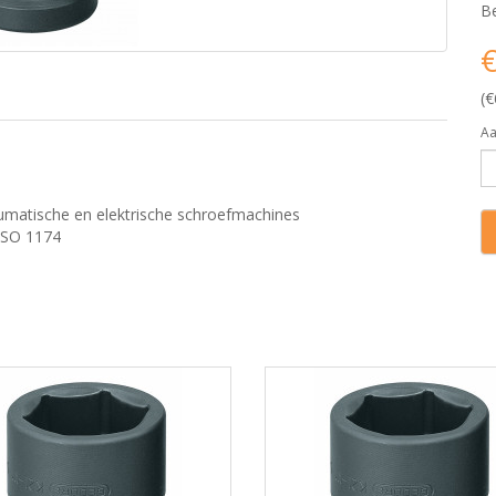
Be
€
(€
Aa
eumatische en elektrische schroefmachines
 ISO 1174