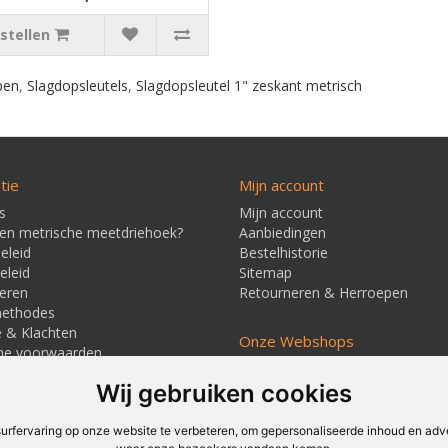
stellen
pen
,
Slagdopsleutels
,
Slagdopsleutel 1" zeskant metrisch
tie
Mijn account
s
Mijn account
een metrische meetdriehoek?
Aanbiedingen
eleid
Bestelhistorie
eleid
Sitemap
eren
Retourneren & Herroepen
methodes
e & Klachten
Onze Webshops
ne voorwaarden
Techmag247.nl
jd & Verzendkosten
Wij gebruiken cookies
Techmagshop.nl
ners
DEvuurwerkhandel.nl
Vuurwerkstaffel.nl
rfervaring op onze website te verbeteren, om gepersonaliseerde inhoud en adver