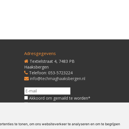
Adresgegevens
Textielstraat 4, 7483 PB
Haaksbergen
Telefoon: 053-5723224
info@techmaghaaksbergen.nl
Akkoord om gemaild te worden*
Akkoord met ons
Privacybeleid*
tenties te tonen, om ons websiteverkeer te analyseren en om te begrijpen