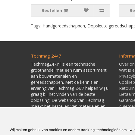
Bestellen
Be
Tags:
Handgereedschappen
,
Dopsleutelgereedschap
Techmag 24/7
Informa
Techmag247.nl is een technische
Over on
groothandel met een ruim assortiment
Wat is 
aan bouwmaterialen en
Privacyb
gereedschappen. Met de kennis en
Cookieb
ervaring van Techmag 24/7 helpen wij u
Retourn
graag bij het vinden van de beste
Betaal
oplossing. De webshop van Techmag
Garanti
maakt het bestellen van materialen en
Algeme
gereedschappen snel en eenvoudig.
Leverti
Linkpart
Wij maken gebruik van cookies en andere tracking-technologieën om uw su