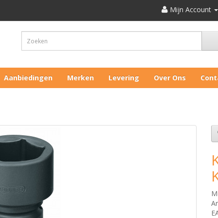
Mijn Account
Aanbiedingen
Merken
Levering
Over Ons
Cont
M
Ar
E