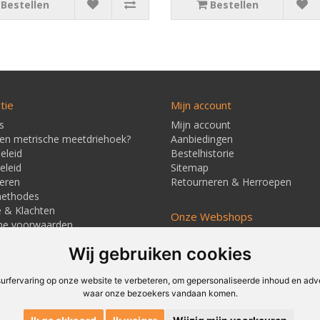
Bestellen
Bestellen
tie
Mijn account
s
Mijn account
een metrische meetdriehoek?
Aanbiedingen
eleid
Bestelhistorie
eleid
Sitemap
eren
Retourneren & Herroepen
methodes
e & Klachten
Onze Webshops
ne voorwaarden
Techmag247.nl
jd & Verzendkosten
Wij gebruiken cookies
Techmagshop.nl
ners
DEvuurwerkhandel.nl
Vuurwerkstaffel.nl
rfervaring op onze website te verbeteren, om gepersonaliseerde inhoud en adver
waar onze bezoekers vandaan komen.