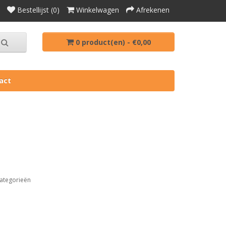
Bestellijst (0)
Winkelwagen
Afrekenen
0 product(en) - €0,00
act
ategorieën