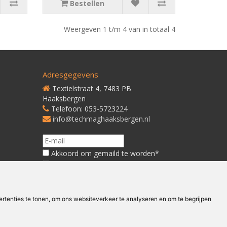
Bestellen
Weergeven 1 t/m 4 van in totaal 4
Adresgegevens
Textielstraat 4, 7483 PB
Haaksbergen
Telefoon: 053-5723224
info@techmaghaaksbergen.nl
Akkoord om gemaild te worden*
Akkoord met ons
Privacybeleid*
tenties te tonen, om ons websiteverkeer te analyseren en om te begrijpen