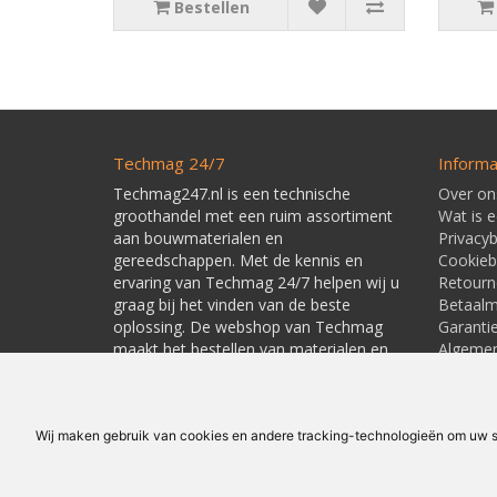
Bestellen
Techmag 24/7
Informa
Techmag247.nl is een technische
Over on
groothandel met een ruim assortiment
Wat is 
aan bouwmaterialen en
Privacyb
gereedschappen. Met de kennis en
Cookieb
ervaring van Techmag 24/7 helpen wij u
Retourn
graag bij het vinden van de beste
Betaal
oplossing. De webshop van Techmag
Garanti
maakt het bestellen van materialen en
Algeme
gereedschappen snel en eenvoudig.
Leverti
Linkpart
Wij maken gebruik van cookies en andere tracking-technologieën om uw su