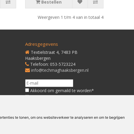
Bestellen
Weergeven 1 t/m 4 van in totaal 4
Adresgegevens
Textielstraat 4, 7483 PB
Haaksbergen
Telefoon: 053-5723224
info@techmaghaaksbergen.nl
Akkoord om gemaild te worden*
Akkoord met ons
Privacybeleid*
tenties te tonen, om ons websiteverkeer te analyseren en om te begrijpen