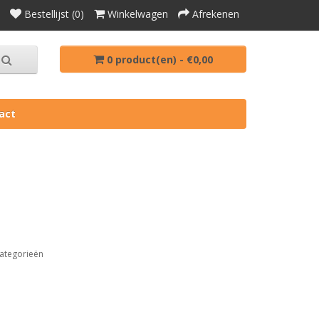
Bestellijst (0)
Winkelwagen
Afrekenen
0 product(en) - €0,00
act
ategorieën