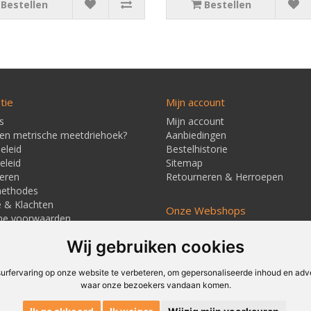
Bestellen
Bestellen
tie
Mijn account
s
Mijn account
een metrische meetdriehoek?
Aanbiedingen
eleid
Bestelhistorie
eleid
Sitemap
eren
Retourneren & Herroepen
methodes
e & Klachten
Onze Webshops
ne voorwaarden
Techmag247.nl
jd & Verzendkosten
Wij gebruiken cookies
Techmagshop.nl
ners
DEvuurwerkhandel.nl
Vuurwerkstaffel.nl
rfervaring op onze website te verbeteren, om gepersonaliseerde inhoud en adver
waar onze bezoekers vandaan komen.