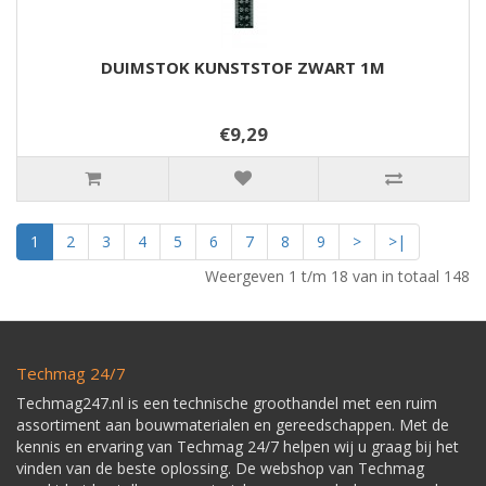
DUIMSTOK KUNSTSTOF ZWART 1M
€9,29
1
2
3
4
5
6
7
8
9
>
>|
Weergeven 1 t/m 18 van in totaal 148
Techmag 24/7
Techmag247.nl is een technische groothandel met een ruim
assortiment aan bouwmaterialen en gereedschappen. Met de
kennis en ervaring van Techmag 24/7 helpen wij u graag bij het
vinden van de beste oplossing. De webshop van Techmag