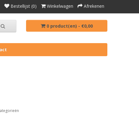
Bestellijst (0)
Winkelwagen
Afrekenen
0 product(en) - €0,00
act
ategorieën