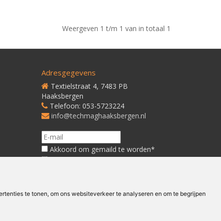
Weergeven 1 t/m 1 van in totaal 1
Adresgegevens
Textielstraat 4, 7483 PB
Haaksbergen
Telefoon: 053-5723224
info@techmaghaaksbergen.nl
Akkoord om gemaild te worden*
Akkoord met ons
Privacybeleid*
tenties te tonen, om ons websiteverkeer te analyseren en om te begrijpen