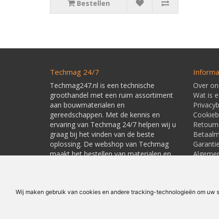
Bestellen
Techmag 24/7
Informa
Techmag247.nl is een technische
Over on
groothandel met een ruim assortiment
Wat is 
aan bouwmaterialen en
Privacyb
gereedschappen. Met de kennis en
Cookieb
ervaring van Techmag 24/7 helpen wij u
Retourn
graag bij het vinden van de beste
Betaal
oplossing. De webshop van Techmag
Garanti
maakt het bestellen van materialen en
Algeme
gereedschappen snel en eenvoudig.
Leverti
Linkpart
Wij maken gebruik van cookies en andere tracking-technologieën om uw su