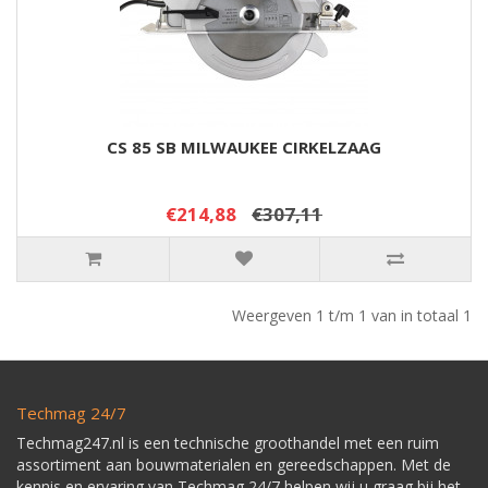
CS 85 SB MILWAUKEE CIRKELZAAG
€214,88
€307,11
Weergeven 1 t/m 1 van in totaal 1
Techmag 24/7
Techmag247.nl is een technische groothandel met een ruim
assortiment aan bouwmaterialen en gereedschappen. Met de
kennis en ervaring van Techmag 24/7 helpen wij u graag bij het