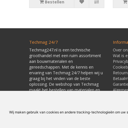
Bestellen
Techmag 24/7
Informa
Techmag247.nl is een technische
Over on
groothandel met een ruim assortiment
Wat is 
aan bouwmaterialen en
Privacyb
gereedschappen. Met de kennis en
Cookieb
ervaring van Techmag 24/7 helpen wij u
Retourn
graag bij het vinden van de beste
Betaal
oplossing. De webshop van Techmag
Garanti
maakt het bestellen van materialen en
Algeme
gereedschappen snel en eenvoudig.
Leverti
Linkpart
Wij maken gebruik van cookies en andere tracking-technologieën om uw su