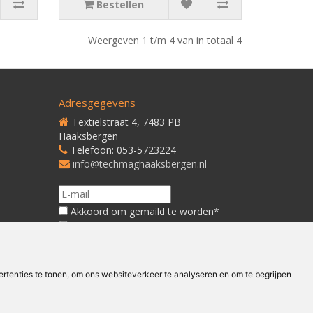
Bestellen
Weergeven 1 t/m 4 van in totaal 4
Adresgegevens
Textielstraat 4, 7483 PB
Haaksbergen
Telefoon: 053-5723224
info@techmaghaaksbergen.nl
Akkoord om gemaild te worden*
Akkoord met ons
Privacybeleid*
tenties te tonen, om ons websiteverkeer te analyseren en om te begrijpen