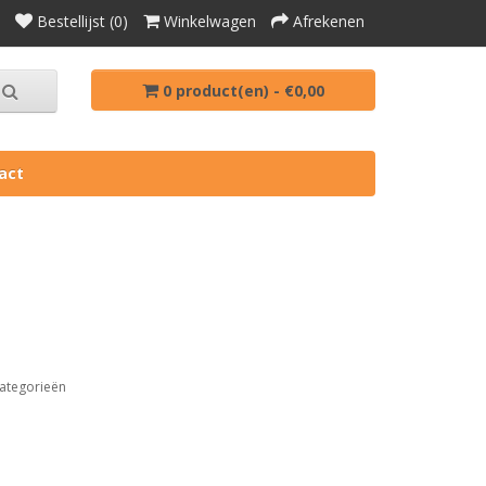
Bestellijst (0)
Winkelwagen
Afrekenen
0 product(en) - €0,00
act
ategorieën