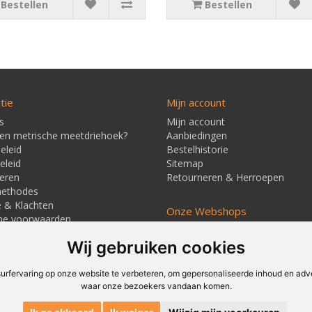
Bestellen
Bestellen
tie
Mijn account
s
Mijn account
een metrische meetdriehoek?
Aanbiedingen
eleid
Bestelhistorie
eleid
Sitemap
eren
Retourneren & Herroepen
methodes
e & Klachten
Onze Webshops
ne voorwaarden
Techmag247.nl
jd & Verzendkosten
Wij gebruiken cookies
Techmagshop.nl
ners
DEvuurwerkhandel.nl
Vuurwerkstaffel.nl
rfervaring op onze website te verbeteren, om gepersonaliseerde inhoud en adver
waar onze bezoekers vandaan komen.