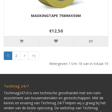
MASKINGTAPE 75MMX50M
€12,50
1
2
>
>|
Weergeven 1 t/m 18 van in totaal 19
Techmag 24/7
Techmag247.nl is een technische groothandel met een ruim
assortiment aan bouwmaterialen en gereedschappen. Met de
kennis en ervaring van Techmag 24/7 helpen wij u graag bij het
vinden van de beste oplossing. De webshop van Techmag