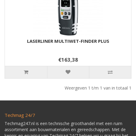
LASERLINER MULTIWET-FINDER PLUS
€163,38
Weergeven 1 t/m 1 van in totaal 1
Techmag 24/7
Techmag247.nl is een technische groothandel met een ruim
assortiment aan bouwmaterialen en gereedschappen. Met de
kennis en ervaring van Techmag 24/7 helpen wij u graag bij het