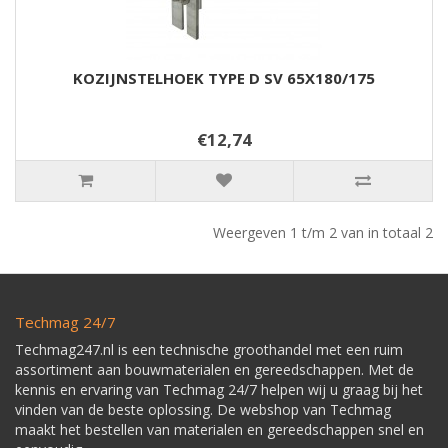
KOZIJNSTELHOEK TYPE D SV 65X180/175
€12,74
Weergeven 1 t/m 2 van in totaal 2
Techmag 24/7
Techmag247.nl is een technische groothandel met een ruim
assortiment aan bouwmaterialen en gereedschappen. Met de
kennis en ervaring van Techmag 24/7 helpen wij u graag bij het
vinden van de beste oplossing. De webshop van Techmag
maakt het bestellen van materialen en gereedschappen snel en