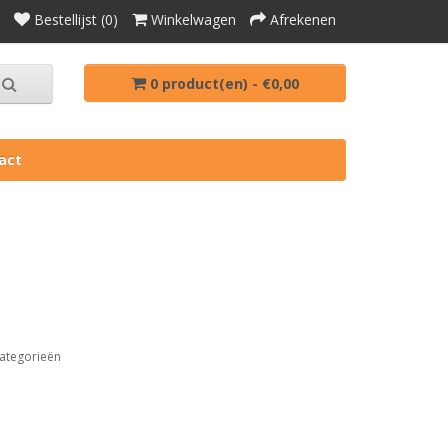
Bestellijst (0)
Winkelwagen
Afrekenen
0 product(en) - €0,00
act
ategorieën