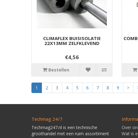
CLIMAFLEX BUISISOLATIE
COMBI
22X13MM ZELFKLEVEND
€4,56
Bestellen
1
2
3
4
5
6
7
8
9
>
Techmag 24/7
Informa
Techmag247.nl is een technische
Over on
groothandel met een ruim assortiment
Wat is 