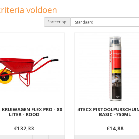
riteria voldoen
Sorteer op:
 KRUIWAGEN FLEX PRO - 80
4TECX PISTOOLPURSCHUIM
LITER - ROOD
BASIC -750ML
€132,33
€14,88