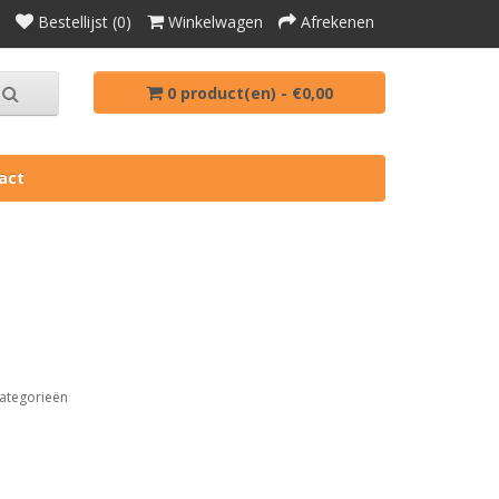
Bestellijst (0)
Winkelwagen
Afrekenen
0 product(en) - €0,00
act
ategorieën