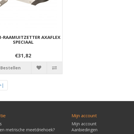
-RAAMUITZETTER AXAFLEX
SPECIAAL
€31,82
Bestellen
>|
tie
Mijn account
s
Mijn account
een metrische meetdriehoek?
Aanbiedingen