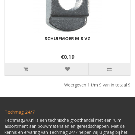
SCHUIFMOER M 8 VZ
€0,19
Weergeven 1 t/m 9 van in totaal 9
Techmag 24/7
Techmag247.nl is een technische groothandel met een ruim
assortiment aan bouwmaterialen en gereedschappen. Met de
kennis en ervaring van Techmag 24/7 helpen wij u graag bij het