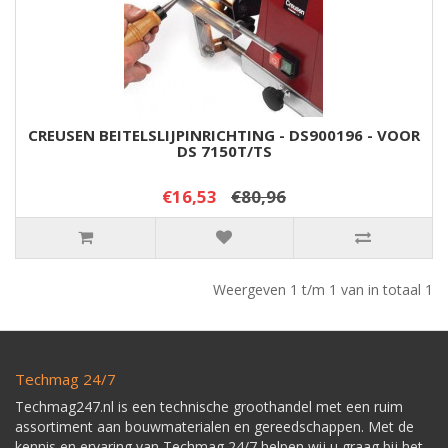
CREUSEN BEITELSLIJPINRICHTING - DS900196 - VOOR
DS 7150T/TS
€16,53
€80,96
Weergeven 1 t/m 1 van in totaal 1
Techmag 24/7
Techmag247.nl is een technische groothandel met een ruim
assortiment aan bouwmaterialen en gereedschappen. Met de
kennis en ervaring van Techmag 24/7 helpen wij u graag bij het