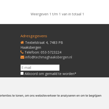
Weergeven 1 t/m 1 van in totaal 1
Adresgegevens
Textielstraat 4, 7483 PB
Haaksbergen
Telefoon: 053-5723224
info@techmaghaaksbergen.nl
Akkoord om gemaild te worden*
Akkoord met ons
Privacybeleid*
tenties te tonen, om ons websiteverkeer te analyseren en om te begrijpen