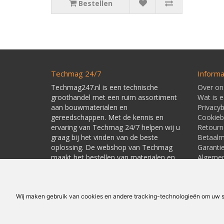
Bestellen
Techmag 24/7
Informa
Techmag247.nl is een technische
Over on
groothandel met een ruim assortiment
Wat is 
aan bouwmaterialen en
Privacyb
gereedschappen. Met de kennis en
Cookieb
ervaring van Techmag 24/7 helpen wij u
Retourn
graag bij het vinden van de beste
Betaal
oplossing. De webshop van Techmag
Garanti
maakt het bestellen van materialen en
Algeme
gereedschappen snel en eenvoudig.
Leverti
Linkpart
Wij maken gebruik van cookies en andere tracking-technologieën om uw su