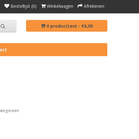
Bestellijst (0)
Winkelwagen
Afrekenen
0 product(en) - €0,00
act
ategorieën