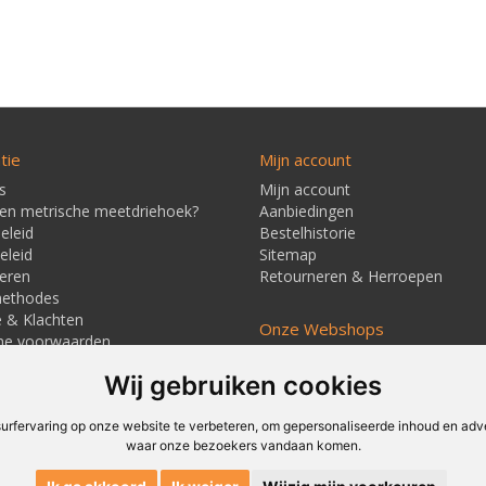
tie
Mijn account
s
Mijn account
een metrische meetdriehoek?
Aanbiedingen
eleid
Bestelhistorie
eleid
Sitemap
eren
Retourneren & Herroepen
methodes
e & Klachten
Onze Webshops
ne voorwaarden
Techmag247.nl
jd & Verzendkosten
Wij gebruiken cookies
Techmagshop.nl
ners
DEvuurwerkhandel.nl
Vuurwerkstaffel.nl
rfervaring op onze website te verbeteren, om gepersonaliseerde inhoud en adver
waar onze bezoekers vandaan komen.