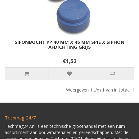
SIFONBOCHT PP 40 MM X 46 MM SPIE X SIPHON
AFDICHTING GRIJS
€1,52
Weergeven 1 t/m 1 van in totaal 1
Techmag 24/7
Techmag247.nl is een technische groothandel met een ruim
assortiment aan bouwmaterialen en gereedschappen. Met de
kennis en ervaring van Techmag 24/7 helpen wij u graag bij het