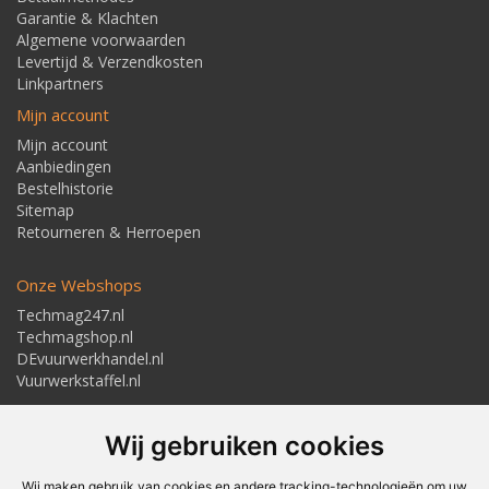
Garantie & Klachten
Algemene voorwaarden
Levertijd & Verzendkosten
Linkpartners
Mijn account
Mijn account
Aanbiedingen
Bestelhistorie
Sitemap
Retourneren & Herroepen
Onze Webshops
Techmag247.nl
Techmagshop.nl
DEvuurwerkhandel.nl
Vuurwerkstaffel.nl
Adresgegevens
Wij gebruiken cookies
Textielstraat 4, 7483 PB Haaksbergen
Telefoon: 053-5723224
info@techmaghaaksbergen.nl
Wij maken gebruik van cookies en andere tracking-technologieën om uw