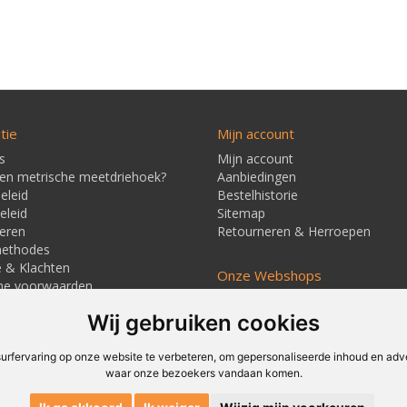
tie
Mijn account
s
Mijn account
een metrische meetdriehoek?
Aanbiedingen
eleid
Bestelhistorie
eleid
Sitemap
eren
Retourneren & Herroepen
methodes
e & Klachten
Onze Webshops
ne voorwaarden
Techmag247.nl
jd & Verzendkosten
Wij gebruiken cookies
Techmagshop.nl
ners
DEvuurwerkhandel.nl
Vuurwerkstaffel.nl
rfervaring op onze website te verbeteren, om gepersonaliseerde inhoud en adver
waar onze bezoekers vandaan komen.