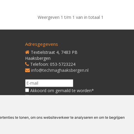
Weergeven 1 t/m 1 van in totaal 1
Adresgegevens
Textielstraat 4, 7483 PB
Haaksbergen
Telefoon: 053-5723224
info@techmaghaaksbergen.nl
Akkoord om gemaild te worden*
Akkoord met ons
Privacybeleid*
tenties te tonen, om ons websiteverkeer te analyseren en om te begrijpen