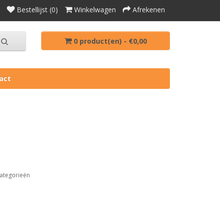
Bestellijst (0)
Winkelwagen
Afrekenen
0 product(en) - €0,00
act
ategorieën