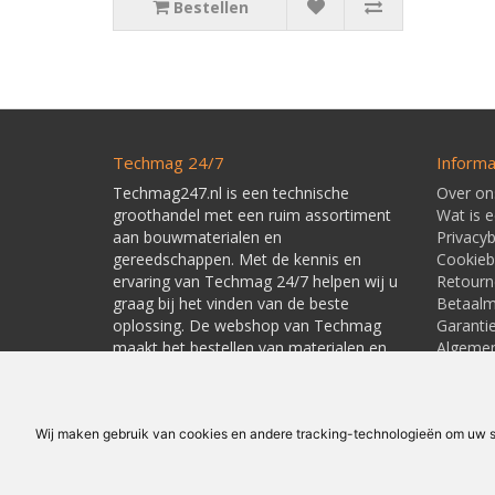
Bestellen
Techmag 24/7
Informa
Techmag247.nl is een technische
Over on
groothandel met een ruim assortiment
Wat is 
aan bouwmaterialen en
Privacyb
gereedschappen. Met de kennis en
Cookieb
ervaring van Techmag 24/7 helpen wij u
Retourn
graag bij het vinden van de beste
Betaal
oplossing. De webshop van Techmag
Garanti
maakt het bestellen van materialen en
Algeme
gereedschappen snel en eenvoudig.
Leverti
Linkpart
Wij maken gebruik van cookies en andere tracking-technologieën om uw su