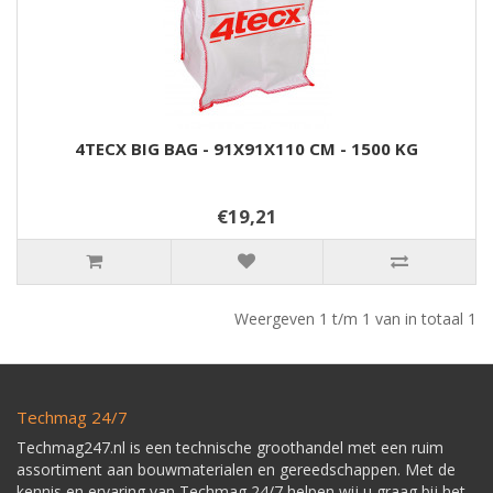
4TECX BIG BAG - 91X91X110 CM - 1500 KG
€19,21
Weergeven 1 t/m 1 van in totaal 1
Techmag 24/7
Techmag247.nl is een technische groothandel met een ruim
assortiment aan bouwmaterialen en gereedschappen. Met de
kennis en ervaring van Techmag 24/7 helpen wij u graag bij het