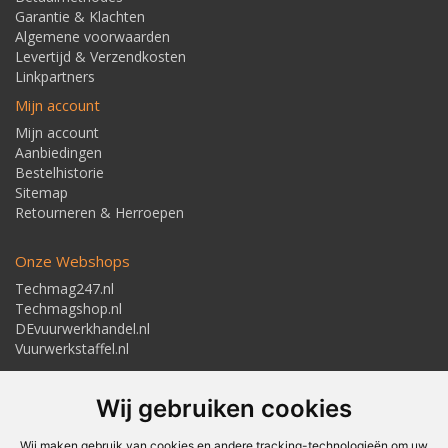
Garantie & Klachten
Algemene voorwaarden
Levertijd & Verzendkosten
Linkpartners
Mijn account
Mijn account
Aanbiedingen
Bestelhistorie
Sitemap
Retourneren & Herroepen
Onze Webshops
Techmag247.nl
Techmagshop.nl
DEvuurwerkhandel.nl
Vuurwerkstaffel.nl
Adresgegevens
Wij gebruiken cookies
Textielstraat 4, 7483 PB Haaksbergen
Telefoon: 053-5723224
info@techmaghaaksbergen.nl
Wij maken gebruik van cookies en andere tracking-technologieën om uw