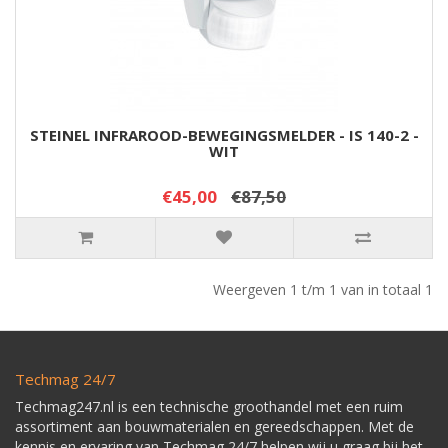
STEINEL INFRAROOD-BEWEGINGSMELDER - IS 140-2 -
WIT
€45,00
€87,50
Weergeven 1 t/m 1 van in totaal 1
Techmag 24/7
Techmag247.nl is een technische groothandel met een ruim
assortiment aan bouwmaterialen en gereedschappen. Met de
kennis en ervaring van Techmag 24/7 helpen wij u graag bij het