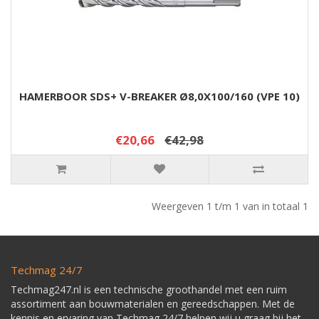
HAMERBOOR SDS+ V-BREAKER Ø8,0X100/160 (VPE 10)
€20,66
€42,98
Weergeven 1 t/m 1 van in totaal 1
Techmag 24/7
Techmag247.nl is een technische groothandel met een ruim
assortiment aan bouwmaterialen en gereedschappen. Met de
kennis en ervaring van Techmag 24/7 helpen wij u graag bij het