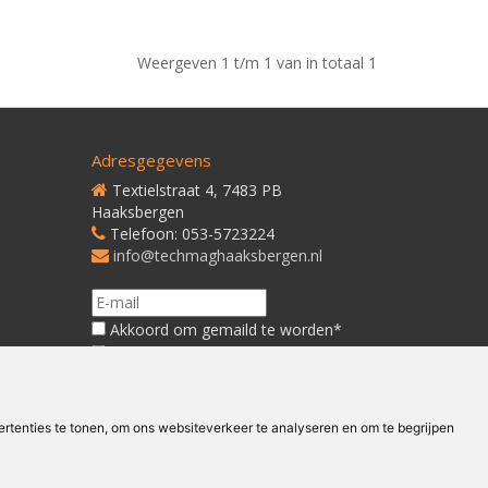
Weergeven 1 t/m 1 van in totaal 1
Adresgegevens
Textielstraat 4, 7483 PB
Haaksbergen
Telefoon: 053-5723224
info@techmaghaaksbergen.nl
Akkoord om gemaild te worden*
Akkoord met ons
Privacybeleid*
tenties te tonen, om ons websiteverkeer te analyseren en om te begrijpen