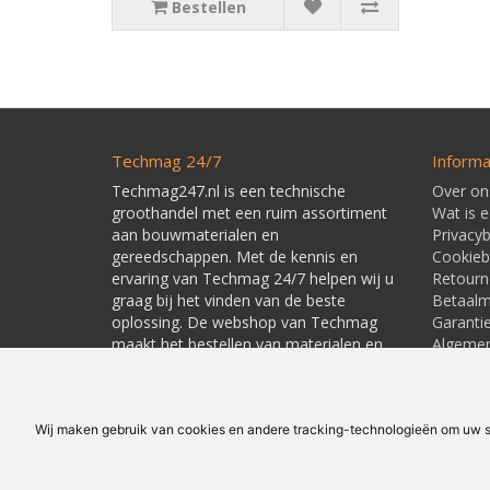
Bestellen
Techmag 24/7
Informa
Techmag247.nl is een technische
Over on
groothandel met een ruim assortiment
Wat is 
aan bouwmaterialen en
Privacyb
gereedschappen. Met de kennis en
Cookieb
ervaring van Techmag 24/7 helpen wij u
Retourn
graag bij het vinden van de beste
Betaal
oplossing. De webshop van Techmag
Garanti
maakt het bestellen van materialen en
Algeme
gereedschappen snel en eenvoudig.
Leverti
Linkpart
Wij maken gebruik van cookies en andere tracking-technologieën om uw su