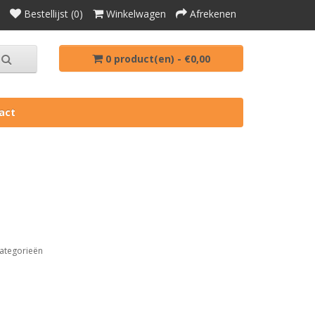
Bestellijst (0)
Winkelwagen
Afrekenen
0 product(en) - €0,00
act
ategorieën