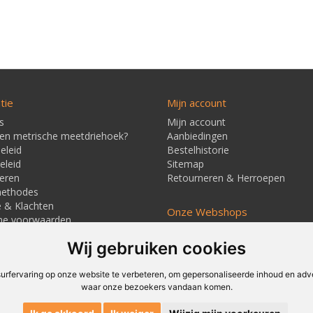
tie
Mijn account
s
Mijn account
een metrische meetdriehoek?
Aanbiedingen
eleid
Bestelhistorie
eleid
Sitemap
eren
Retourneren & Herroepen
methodes
e & Klachten
Onze Webshops
ne voorwaarden
Techmag247.nl
jd & Verzendkosten
Wij gebruiken cookies
Techmagshop.nl
ners
DEvuurwerkhandel.nl
Vuurwerkstaffel.nl
rfervaring op onze website te verbeteren, om gepersonaliseerde inhoud en adver
waar onze bezoekers vandaan komen.