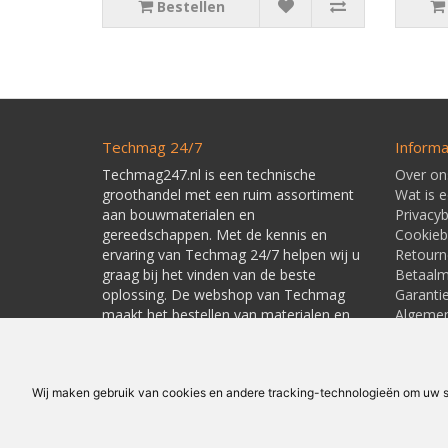
Bestellen
Techmag 24/7
Informa
Techmag247.nl is een technische
Over on
groothandel met een ruim assortiment
Wat is 
aan bouwmaterialen en
Privacyb
gereedschappen. Met de kennis en
Cookieb
ervaring van Techmag 24/7 helpen wij u
Retourn
graag bij het vinden van de beste
Betaal
oplossing. De webshop van Techmag
Garanti
maakt het bestellen van materialen en
Algeme
gereedschappen snel en eenvoudig.
Leverti
Linkpart
Wij maken gebruik van cookies en andere tracking-technologieën om uw su