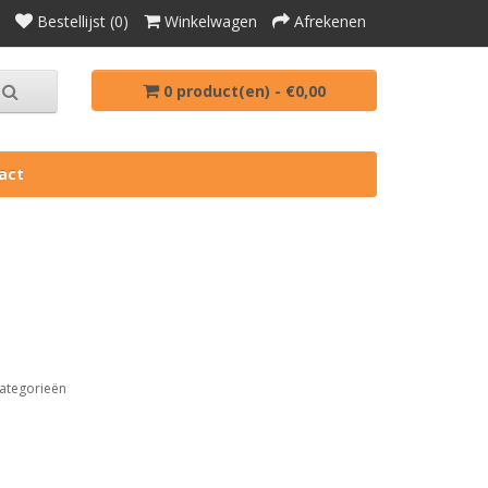
Bestellijst (0)
Winkelwagen
Afrekenen
0 product(en) - €0,00
act
ategorieën