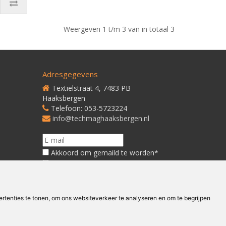
Weergeven 1 t/m 3 van in totaal 3
Adresgegevens
Textielstraat 4, 7483 PB
Haaksbergen
Telefoon: 053-5723224
info@techmaghaaksbergen.nl
Akkoord om gemaild te worden*
Akkoord met ons
Privacybeleid*
tenties te tonen, om ons websiteverkeer te analyseren en om te begrijpen