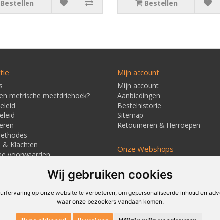
Bestellen
Bestellen
tie
Mijn account
s
Mijn account
een metrische meetdriehoek?
Aanbiedingen
eleid
Bestelhistorie
eleid
Sitemap
eren
Retourneren & Herroepen
methodes
e & Klachten
Onze Webshops
ne voorwaarden
Techmag247.nl
jd & Verzendkosten
Wij gebruiken cookies
Techmagshop.nl
ners
DEvuurwerkhandel.nl
Vuurwerkstaffel.nl
rfervaring op onze website te verbeteren, om gepersonaliseerde inhoud en adver
waar onze bezoekers vandaan komen.