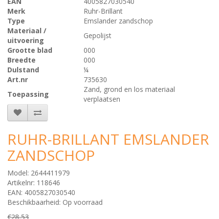
EAN
4005827030540
Merk
Ruhr-Brillant
Type
Emslander zandschop
Materiaal /
Gepolijst
uitvoering
Grootte blad
000
Breedte
000
Dulstand
¼
Art.nr
735630
Zand, grond en los materiaal
Toepassing
verplaatsen
RUHR-BRILLANT EMSLANDER
ZANDSCHOP
Model: 2644411979
Artikelnr: 118646
EAN: 4005827030540
Beschikbaarheid: Op voorraad
€28,53