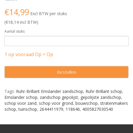
€14,99
Excl BTW per stuks
(€18,14 incl BTW)
Aantal stuks
1 op vooraad Op = Op
Bestellen
Tags:
Ruhr-Brillant Emslander zandschop
,
Ruhr-Brillant schop
,
Emslander schop
,
zandschop gepolijst
,
gepolijste zandschop
,
schop voor zand
,
schop voor grond
,
bouwschop
,
stratenmakers
schop
,
tuinschop
,
2644411979
,
118646
,
4005827030540