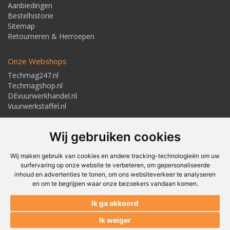
Aanbiedingen
Bestelhistorie
Sitemap
Retourneren & Herroepen
Onze Webshops
Techmag247.nl
Techmagshop.nl
DEvuurwerkhandel.nl
Vuurwerkstaffel.nl
Adresgegevens
Wij gebruiken cookies
Textielstraat 4, 7483 PB Haaksbergen
Telefoon: 053-5723224
info@techmaghaaksbergen.nl
Wij maken gebruik van cookies en andere tracking-technologieën om uw
surfervaring op onze website te verbeteren, om gepersonaliseerde
inhoud en advertenties te tonen, om ons websiteverkeer te analyseren
en om te begrijpen waar onze bezoekers vandaan komen.
Akkoord om gemaild te worden*
Ik ga akkoord
Akkoord met ons
Privacybeleid*
Ik weiger