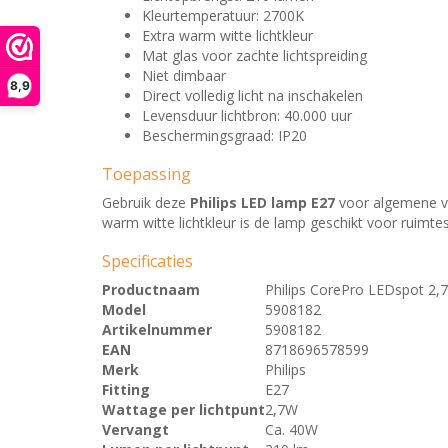
Kleurtemperatuur: 2700K
Extra warm witte lichtkleur
Mat glas voor zachte lichtspreiding
Niet dimbaar
8,9
Direct volledig licht na inschakelen
Levensduur lichtbron: 40.000 uur
Beschermingsgraad: IP20
Toepassing
Gebruik deze
Philips LED lamp E27
voor algemene ver
warm witte lichtkleur is de lamp geschikt voor ruimtes
Specificaties
Productnaam
Philips CorePro LEDspot 2
Model
5908182
Artikelnummer
5908182
EAN
8718696578599
Merk
Philips
Fitting
E27
Wattage per lichtpunt
2,7W
Vervangt
Ca. 40W