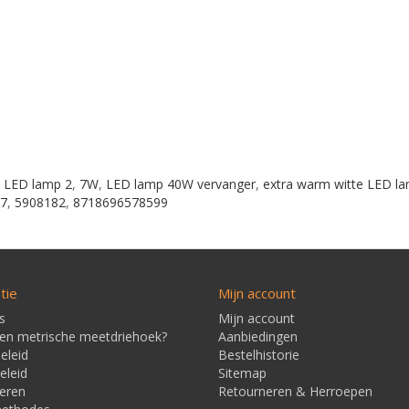
,
LED lamp 2
,
7W
,
LED lamp 40W vervanger
,
extra warm witte LED l
27
,
5908182
,
8718696578599
tie
Mijn account
s
Mijn account
een metrische meetdriehoek?
Aanbiedingen
eleid
Bestelhistorie
eleid
Sitemap
eren
Retourneren & Herroepen