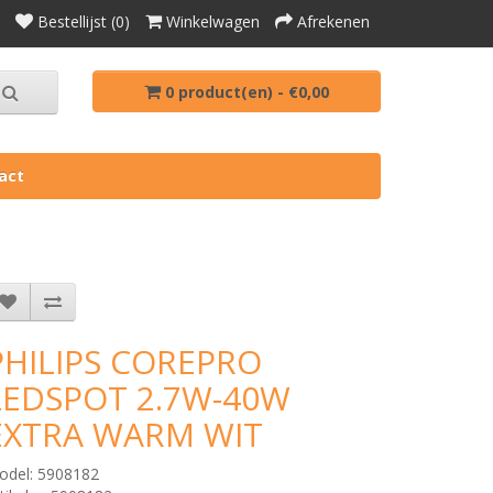
Bestellijst (0)
Winkelwagen
Afrekenen
0 product(en) - €0,00
act
PHILIPS COREPRO
LEDSPOT 2.7W-40W
EXTRA WARM WIT
odel: 5908182