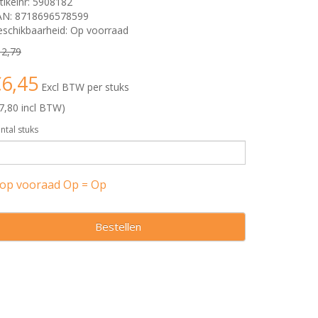
tikelnr: 5908182
AN: 8718696578599
schikbaarheid: Op voorraad
12,79
6,45
Excl BTW per stuks
7,80 incl BTW)
ntal stuks
 op vooraad Op = Op
Bestellen