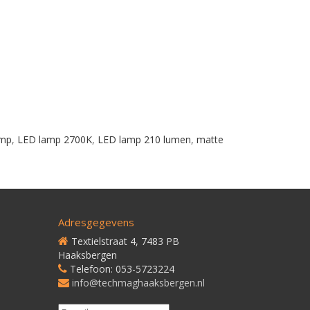
amp
,
LED lamp 2700K
,
LED lamp 210 lumen
,
matte
Adresgegevens
Textielstraat 4, 7483 PB
Haaksbergen
Telefoon: 053-5723224
info@techmaghaaksbergen.nl