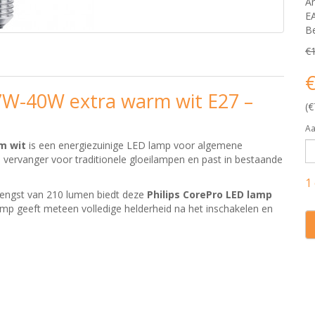
Ar
E
Be
€
€
,7W-40W extra warm wit E27 –
(€
Aa
m wit
is een energiezuinige LED lamp voor algemene
 vervanger voor traditionele gloeilampen en past in bestaande
1
rengst van 210 lumen biedt deze
Philips CorePro LED lamp
lamp geeft meteen volledige helderheid na het inschakelen en