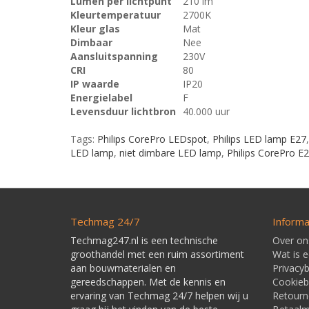
Lumen per lichtpunt
210 lm
Kleurtemperatuur
2700K
Kleur glas
Mat
Dimbaar
Nee
Aansluitspanning
230V
CRI
80
IP waarde
IP20
Energielabel
F
Levensduur lichtbron
40.000 uur
Tags:
Philips CorePro LEDspot
,
Philips LED lamp E27
LED lamp
,
niet dimbare LED lamp
,
Philips CorePro E
Techmag 24/7
Informa
Techmag247.nl is een technische
Over on
groothandel met een ruim assortiment
Wat is 
aan bouwmaterialen en
Privacyb
gereedschappen. Met de kennis en
Cookieb
ervaring van Techmag 24/7 helpen wij u
Retourn