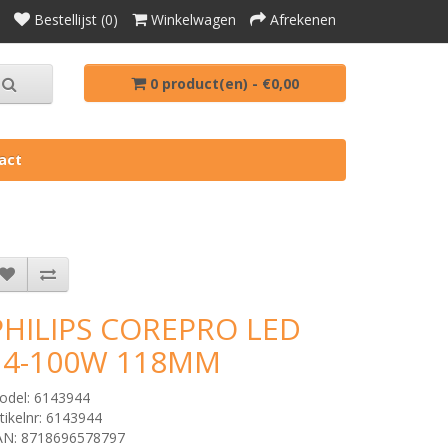
Bestellijst (0)
Winkelwagen
Afrekenen
0 product(en) - €0,00
act
PHILIPS COREPRO LED
14-100W 118MM
odel: 6143944
tikelnr: 6143944
AN: 8718696578797