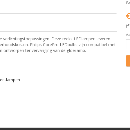
Be
€
(€
Aa
ne verlichtingstoepassingen. Deze reeks LEDlampen leveren
rhoudskosten. Philips CorePro LEDbulbs zijn compatibel met
 ontworpen ter vervanging van de gloeilamp.
led-lampen