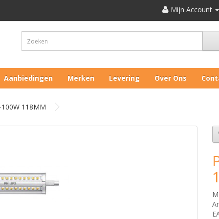
Mijn Account
Aanbiedingen
Merken
Levering
Over Ons
Cont
4-100W 118MM
M
Ar
E