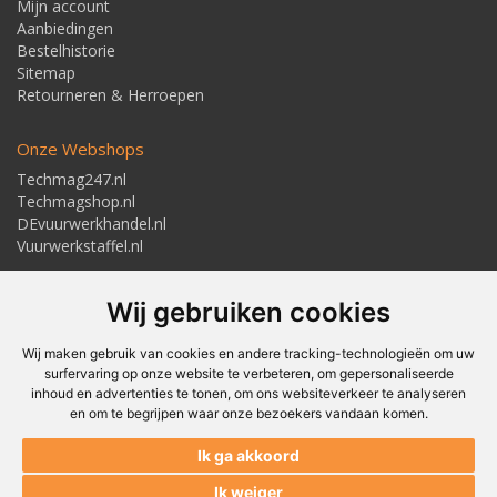
Mijn account
Aanbiedingen
Bestelhistorie
Sitemap
Retourneren & Herroepen
Onze Webshops
Techmag247.nl
Techmagshop.nl
DEvuurwerkhandel.nl
Vuurwerkstaffel.nl
Adresgegevens
Wij gebruiken cookies
Textielstraat 4, 7483 PB Haaksbergen
Telefoon: 053-5723224
info@techmaghaaksbergen.nl
Wij maken gebruik van cookies en andere tracking-technologieën om uw
surfervaring op onze website te verbeteren, om gepersonaliseerde
inhoud en advertenties te tonen, om ons websiteverkeer te analyseren
en om te begrijpen waar onze bezoekers vandaan komen.
Akkoord om gemaild te worden*
Ik ga akkoord
Akkoord met ons
Privacybeleid*
Ik weiger