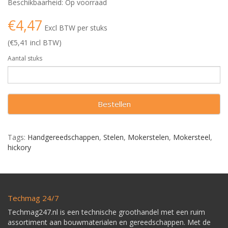
Beschikbaarheid: Op voorraad
€4,47
Excl BTW per stuks
(€5,41 incl BTW)
Aantal stuks
Bestellen
Tags:
Handgereedschappen
,
Stelen
,
Mokerstelen
,
Mokersteel
,
hickory
Techmag 24/7
Techmag247.nl is een technische groothandel met een ruim
assortiment aan bouwmaterialen en gereedschappen. Met de