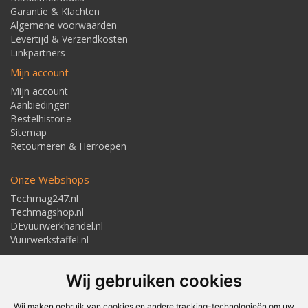
Garantie & Klachten
Algemene voorwaarden
Levertijd & Verzendkosten
Linkpartners
Mijn account
Mijn account
Aanbiedingen
Bestelhistorie
Sitemap
Retourneren & Herroepen
Onze Webshops
Techmag247.nl
Techmagshop.nl
DEvuurwerkhandel.nl
Vuurwerkstaffel.nl
Adresgegevens
Wij gebruiken cookies
Textielstraat 4, 7483 PB Haaksbergen
Telefoon: 053-5723224
info@techmaghaaksbergen.nl
Wij maken gebruik van cookies en andere tracking-technologieën om uw