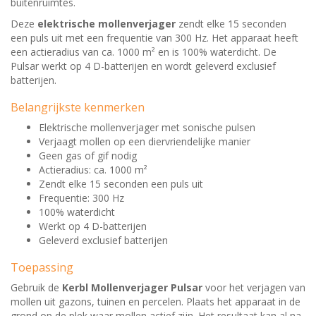
buitenruimtes.
Deze
elektrische mollenverjager
zendt elke 15 seconden
een puls uit met een frequentie van 300 Hz. Het apparaat heeft
een actieradius van ca. 1000 m² en is 100% waterdicht. De
Pulsar werkt op 4 D-batterijen en wordt geleverd exclusief
batterijen.
Belangrijkste kenmerken
Elektrische mollenverjager met sonische pulsen
Verjaagt mollen op een diervriendelijke manier
Geen gas of gif nodig
Actieradius: ca. 1000 m²
Zendt elke 15 seconden een puls uit
Frequentie: 300 Hz
100% waterdicht
Werkt op 4 D-batterijen
Geleverd exclusief batterijen
Toepassing
Gebruik de
Kerbl Mollenverjager Pulsar
voor het verjagen van
mollen uit gazons, tuinen en percelen. Plaats het apparaat in de
grond op de plek waar mollen actief zijn. Het resultaat kan al na