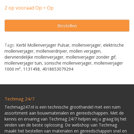
2 op vooraad Op = Op
Bestellen
Tags:
Kerbl Mollenverjager Pulsar
,
mollenverjager
,
elektrische
mollenverjager
,
mollenverdrijver
,
mollen verjagen
,
diervriendelijke mollenverjager
,
mollenverjager zonder gif
,
mollenverjager tuin
,
sonische mollenverjager
,
mollenverjager
1000 m²
,
1131498
,
4018653079294
Techmag 24/7
Techmag247.nl is een technische groothandel met een ruim
assortiment aan bouwmaterialen en gereedschappen. Met de
kennis en ervaring van Techmag 24/7 helpen wij u graag bij het
vinden van de beste oplossing. De webshop van Techmag
maakt het bestellen van materialen en gereedschappen snel en