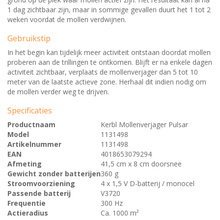
1 dag zichtbaar zijn, maar in sommige gevallen duurt het 1 tot 2
weken voordat de mollen verdwijnen.
Gebruikstip
In het begin kan tijdelijk meer activiteit ontstaan doordat mollen
proberen aan de trillingen te ontkomen. Blijft er na enkele dagen
activiteit zichtbaar, verplaats de mollenverjager dan 5 tot 10
meter van de laatste actieve zone. Herhaal dit indien nodig om
de mollen verder weg te drijven.
Specificaties
Productnaam
Kerbl Mollenverjager Pulsar
Model
1131498
Artikelnummer
1131498
EAN
4018653079294
Afmeting
41,5 cm x 8 cm doorsnee
Gewicht zonder batterijen
360 g
Stroomvoorziening
4 x 1,5 V D-batterij / monocel
Passende batterij
V3720
Frequentie
300 Hz
Actieradius
Ca. 1000 m²