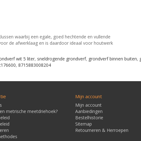
klussen waarbij een egale, goed hechtende en vullende
voor de afwerklaag en is daardoor ideaal voor houtwerk
ondverf wit 5 liter
,
sneldrogende grondverf
,
grondverf binnen buiten
,
2176600
,
8715883008204
tie
Mijn account
s
Mijn account
een metrische meetdriehoek?
Aanbiedingen
eleid
Bestelhistorie
eleid
Sitemap
eren
Retourneren & Herroepen
methodes