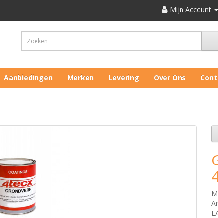
Mijn Account
Aanbiedingen
Merken
Levering
Over Ons
Cont
M
Ar
E