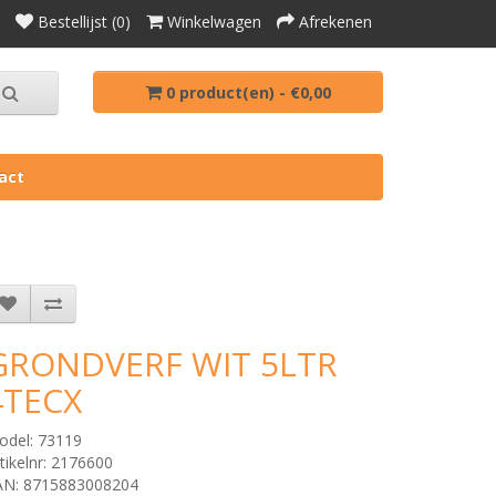
Bestellijst (0)
Winkelwagen
Afrekenen
0 product(en) - €0,00
act
GRONDVERF WIT 5LTR
4TECX
odel: 73119
tikelnr: 2176600
AN: 8715883008204