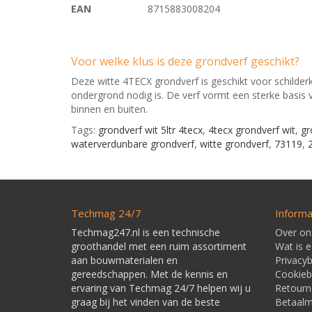
EAN
8715883008204
Voor welke klus is deze grondverf geschikt?
Deze witte 4TECX grondverf is geschikt voor schilder
ondergrond nodig is. De verf vormt een sterke basis 
binnen en buiten.
Tags:
grondverf wit 5ltr 4tecx
,
4tecx grondverf wit
,
gr
waterverdunbare grondverf
,
witte grondverf
,
73119
,
Techmag 24/7
Informa
Techmag247.nl is een technische
Over on
groothandel met een ruim assortiment
Wat is 
aan bouwmaterialen en
Privacyb
gereedschappen. Met de kennis en
Cookieb
ervaring van Techmag 24/7 helpen wij u
Retourn
graag bij het vinden van de beste
Betaal