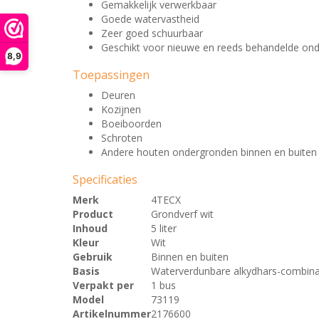
Gemakkelijk verwerkbaar
Goede watervastheid
Zeer goed schuurbaar
Geschikt voor nieuwe en reeds behandelde on
8,9
Toepassingen
Deuren
Kozijnen
Boeiboorden
Schroten
Andere houten ondergronden binnen en buiten
Specificaties
Merk
4TECX
Product
Grondverf wit
Inhoud
5 liter
Kleur
Wit
Gebruik
Binnen en buiten
Basis
Waterverdunbare alkydhars-combina
Verpakt per
1 bus
Model
73119
Artikelnummer
2176600