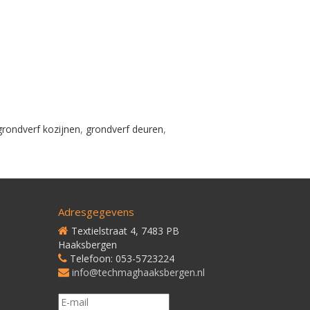
grondverf kozijnen
,
grondverf deuren
,
Adresgegevens
Textielstraat 4, 7483 PB
Haaksbergen
Telefoon: 053-5723224
info@techmaghaaksbergen.nl