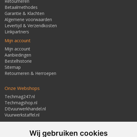
Retourneren
Betaalmethodes
Garantie & Klachten
Algemene voorwaarden
Levertijd & Verzendkosten
Linkpartners
Mijn account
Mijn account
Aanbiedingen
Bestelhistorie
Sitemap
Retourneren & Herroepen
Onze Webshops
Techmag247.nl
Techmagshop.nl
DEvuurwerkhandel.nl
Vuurwerkstaffel.nl
Adresgegevens
Wij gebruiken cookies
Textielstraat 4, 7483 PB Haaksbergen