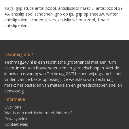
Tags:
grip studs antislipzool
,
antislipzool maat L
,
antislipzool 39-
46
,
antislip zool schoenen
,
grip op ijs
,
grip op sneeuw
,
winter
antislipzolen
,
schoen spikes
,
antislip schoen zool
,
1 paar
antislipzolen
Techmag 24/7
Techmag247.nl is een technische groothandel met een ruim
assortiment aan bouwmaterialen en gereedschappen. Met de
kennis en ervaring van Techmag 24/7 helpen wij u graag bij het
vinden van de beste oplossing. De webshop van Techmag
maakt het bestellen van materialen en gereedschappen snel en
eenvoudig.
Informatie
Over ons
Wat is een metrische meetdriehoek?
Privacybeleid
Cookiebeleid